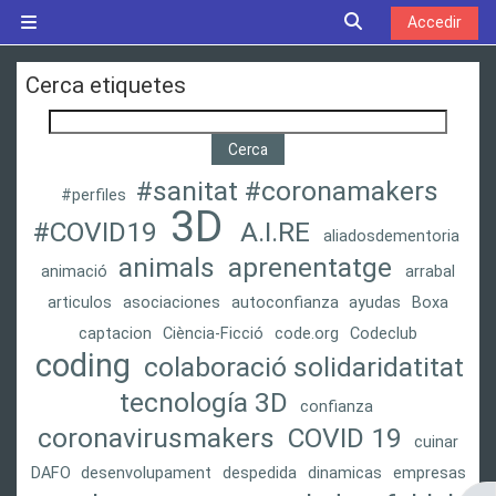
Ves al contingut principal
Commuta l'entrad
Accedir
Panell lateral
Cerca etiquetes
Cerca etiquetes
#sanitat #coronamakers
#perfiles
3D
#COVID19
A.I.RE
aliadosdementoria
animals
aprenentatge
animació
arrabal
articulos
asociaciones
autoconfianza
ayudas
Boxa
captacion
Ciència-Ficció
code.org
Codeclub
coding
colaboració solidaridatitat
tecnología 3D
confianza
coronavirusmakers
COVID 19
cuinar
DAFO
desenvolupament
despedida
dinamicas
empresas