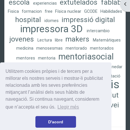
escola
extutelados
fablab
experiencias
Obr
Fisica
formacion
free
Física nuclear
GCODE
Habilidades
hospital
impressió digital
idomes
impressora 3D
intercambio
jovenes
makers
Lectura
libre
Matemàtiques
medicina
menosesmas
mentorado
mentorados
mentoriasocial
mentores
mentoria
mentoring
MentoringSocial
micro:bit
moviment
nedar
Utilitzem cookies pròpies i de tercers per a
parc taulí
open
papiroflèxia
perfiles
presentació
millorar els nostres serveis i mostrar-li publicitat
pròtesis
programació
relacionada amb les seves preferències
pròtesi
mitjançant l’anàlisi dels seus hàbits de
sabadell
salut
punts
Quàntica
reptes
roles
navegació. Si continua navegant, considerem
Scratch
servei
Scratch 3
Scratch cards
que n’accepta el seu ús.
Llegir més
social
softwere
source
variedad
D'acord