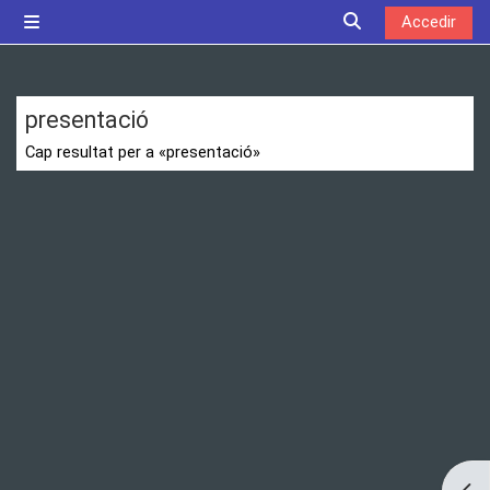
Ves al contingut principal
Accedir
Panell lateral
Commuta l'entrada
presentació
Cap resultat per a «presentació»