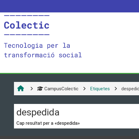
Ves al contingut principal
CampusColectic
Etiquetes
despedi
despedida
Cap resultat per a «despedida»