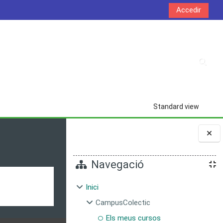
Accedir
Commu
Standard view
Blocs
Navegació
Inici
CampusColectic
Els meus cursos