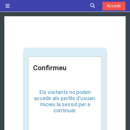
Ves al contingut principal
Commuta l'entrad
Accedir
Panell lateral
Confirmeu
Els visitants no poden
accedir als perfils d'usuari.
Inicieu la sessió per a
continuar.