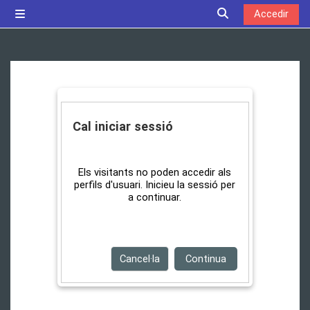
Ves al contingut principal
Accedir
Panell lateral
Commuta l'entrada
Cal iniciar sessió
Els visitants no poden accedir als
perfils d'usuari. Inicieu la sessió per
a continuar.
Cancel·la
Continua