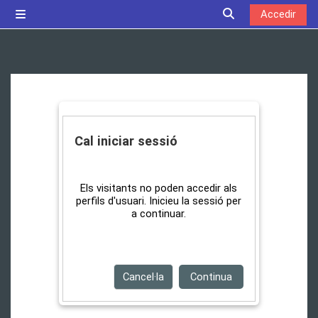
Ves al contingut principal
Accedir
Panell lateral
Commuta l'entrada
Cal iniciar sessió
Els visitants no poden accedir als
perfils d'usuari. Inicieu la sessió per
a continuar.
Cancel·la
Continua