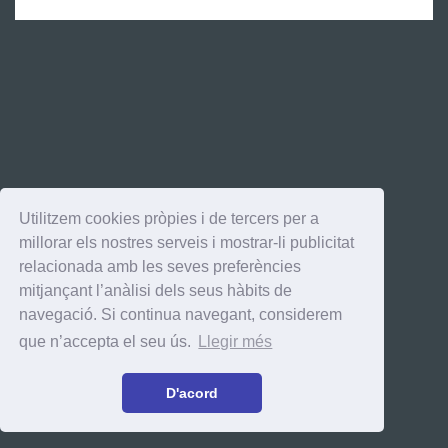
Utilitzem cookies pròpies i de tercers per a
millorar els nostres serveis i mostrar-li publicitat
relacionada amb les seves preferències
mitjançant l’anàlisi dels seus hàbits de
navegació. Si continua navegant, considerem
que n’accepta el seu ús.
Llegir més
D'acord