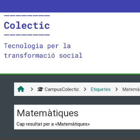
Ves al contingut principal
CampusColectic
Etiquetes
Matemàt
Matemàtiques
Cap resultat per a «Matemàtiques»