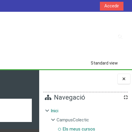
Accedir
Commu
Standard view
Blocs
Navegació
Inici
CampusColectic
Els meus cursos