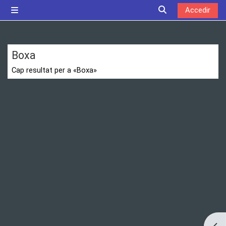
Ves al contingut principal
Accedir
Panell lateral
Commuta l'entrada
Boxa
Cap resultat per a «Boxa»