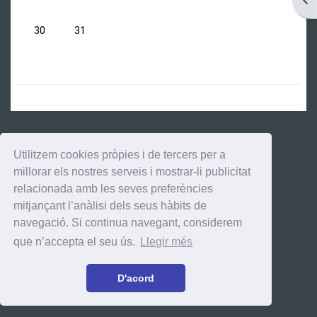
No hi ha esdeveniments, dilluns, 30 de desembre
No hi ha esdeveniments, dimarts, 31 de desembre
30
31
Utilitzem cookies pròpies i de tercers per a
millorar els nostres serveis i mostrar-li publicitat
relacionada amb les seves preferències
mitjançant l’anàlisi dels seus hàbits de
navegació. Si continua navegant, considerem
que n’accepta el seu ús.
Llegir més
D'acord